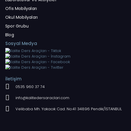
Ofis Mobilyaları
Okul Mobilyaları
Spor Grubu
Blog
Sosyal Medya
İletişim
0535 960 37 74
info@kalitedersaraclari.com
Velibaba Mh. Yakacık Cad. No:41 34896 Pendik/İSTANBUL​