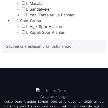
Masalar
Sandalyeler
Yazı Tahtaları ve Panolar
Spor Grubu
Açık Spor Alanları
Kapalı Spor Alanları
Seçiminizle eşleşen ürün bulunamadı.
Kalite Ders Araçları, kökleri 1999 yılına dayanan 2025 yılında
kurulmuş yeni bir markadır. Güçlü sektör tecrübesiyle eğitim