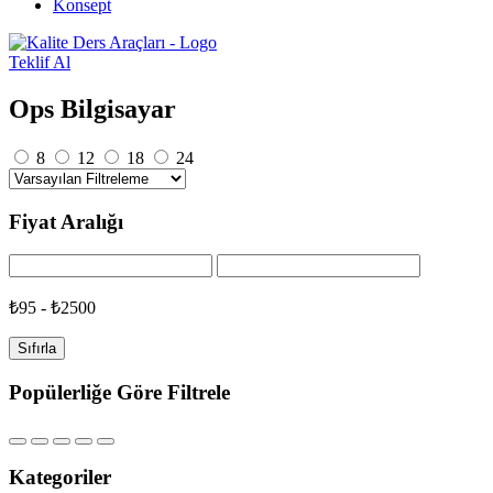
Konsept
Teklif Al
Ops Bilgisayar
8
12
18
24
Fiyat Aralığı
₺95 - ₺2500
Sıfırla
Popülerliğe Göre Filtrele
Kategoriler