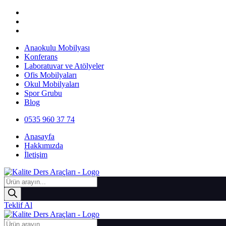
İçeriğe
atla
Menu
Anaokulu Mobilyası
Konferans
Laboratuvar ve Atölyeler
Ofis Mobilyaları
Okul Mobilyaları
Spor Grubu
Blog
0535 960 37 74
Menu
Anasayfa
Hakkımızda
İletişim
Products
search
Teklif Al
Products