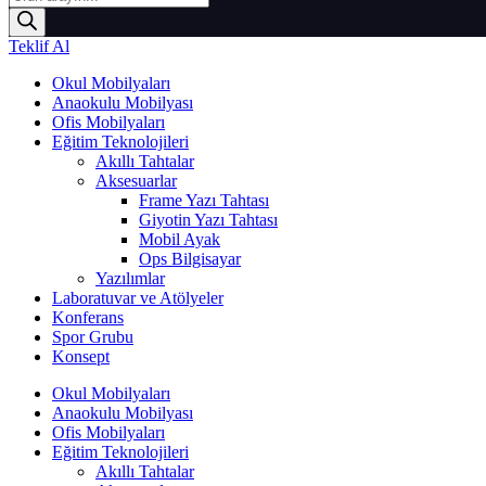
search
Teklif Al
Okul Mobilyaları
Anaokulu Mobilyası
Ofis Mobilyaları
Eğitim Teknolojileri
Akıllı Tahtalar
Aksesuarlar
Frame Yazı Tahtası
Giyotin Yazı Tahtası
Mobil Ayak
Ops Bilgisayar
Yazılımlar
Laboratuvar ve Atölyeler
Konferans
Spor Grubu
Konsept
Menu
Okul Mobilyaları
Anaokulu Mobilyası
Ofis Mobilyaları
Eğitim Teknolojileri
Akıllı Tahtalar